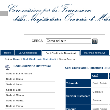
CERCA
Home
La Commissione
Materiale formativo
Sedi Giudiziarie Distrettuali
Sei in:
Home
>
Sedi Giudiziarie Distrettuali
>
Busto Arsizio
Sedi Giudiziarie Distrettuali
Sedi Giudiziarie Distrettuali - Bu
Sede di Busto Arsizio
Città
Sede di Como
Tribunale
Busto Arsizio
Sede di Lecco
Sede di Lodi
Gallarate
Sede di Milano
Sezioni Distaccate
Saronno
Sede di Monza
Sede di Pavia
Procura
Busto Arsizio